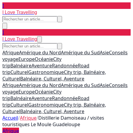
I
I Love Travelling
I
I Love Travelling
Afrique
Amérique du Nord
Amérique du Sud
Asie
Conseils
voyage
Europe
Océanie
City
trip
Balnéaire
Aventure
Randonnée
Road
trip
Culturel
Gastronomique
City trip, Balnéaire,
Culturel
Balnéaire, Culturel, Aventure
Afrique
Amérique du Nord
Amérique du Sud
Asie
Conseils
voyage
Europe
Océanie
City
trip
Balnéaire
Aventure
Randonnée
Road
trip
Culturel
Gastronomique
City trip, Balnéaire,
Culturel
Balnéaire, Culturel, Aventure
Accueil
/
Afrique
/
Distillerie Damoiseau / visites
touristiques Le Moule Guadeloupe
Afrique