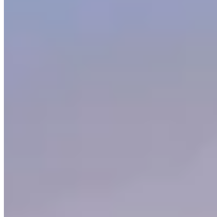
©
2026
I Love Travelling
.
Tous droits réservés
.