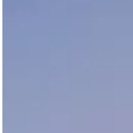
Amérique du Nord
Amérique du Sud
Asie
Conseils voyage
Europe
Océanie
City trip
Liens utiles
À propos
Contact
Mentions légales
Politique de confidentialité
Plan du site
Suivez-nous