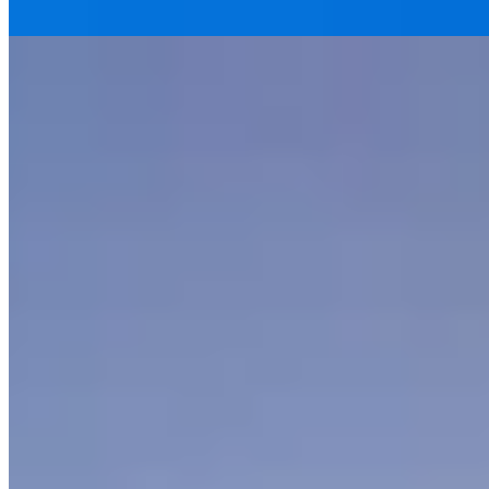
31 mai 2025
Les 10 lieux incontournables à découvrir à
Marrakech lors de votre visite
28 avril 2025
Ne manquez rien !
Recevez nos derniers articles et contenus directement
dans votre boîte mail.
S'abonner
I
I Love Travelling
Découvrez nos contenus, guides et conseils pour vous
accompagner au quotidien.
Catégories
Afrique