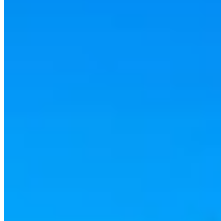
©
2026
I Love Travelling
.
Tous droits réservés
.