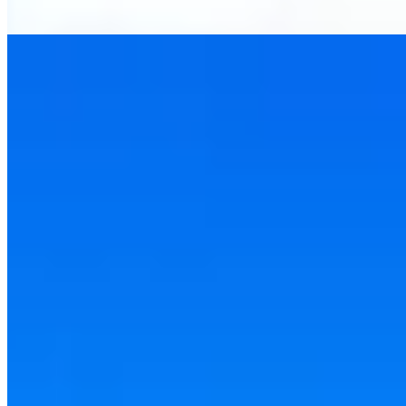
11 juin 2025
Que faire à la distillerie Damoiseau en
Guadeloupe ?
9 juin 2025
Ne manquez rien !
Recevez nos derniers articles et contenus directement
dans votre boîte mail.
S'abonner
I
I Love Travelling
Découvrez nos contenus, guides et conseils pour vous
accompagner au quotidien.
Catégories
Afrique