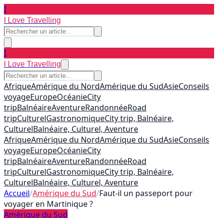
I
I Love Travelling
I
I Love Travelling
Afrique
Amérique du Nord
Amérique du Sud
Asie
Conseils
voyage
Europe
Océanie
City
trip
Balnéaire
Aventure
Randonnée
Road
trip
Culturel
Gastronomique
City trip, Balnéaire,
Culturel
Balnéaire, Culturel, Aventure
Afrique
Amérique du Nord
Amérique du Sud
Asie
Conseils
voyage
Europe
Océanie
City
trip
Balnéaire
Aventure
Randonnée
Road
trip
Culturel
Gastronomique
City trip, Balnéaire,
Culturel
Balnéaire, Culturel, Aventure
Accueil
/
Amérique du Sud
/
Faut-il un passeport pour
voyager en Martinique ?
Amérique du Sud