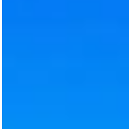
Amérique du Nord
Amérique du Sud
Asie
Conseils voyage
Europe
Océanie
City trip
Liens utiles
À propos
Contact
Mentions légales
Politique de confidentialité
Plan du site
Suivez-nous